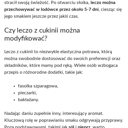
stracił swoją świeżość. Po otwarciu słoika,
leczo można
przechowywać w lodówce przez około 5-7 dni
, ciesząc się
jego smakiem jeszcze przez jakiś czas.
Czy leczo z cukinii można
modyfikować?
Leczo z cukinii to niezwykle elastyczna potrawa, którą
można swobodnie dostosować do swoich preferencji oraz
składników, które mamy pod ręką. Wiele osób wzbogaca
przepis o różnorodne dodatki, takie jak:
fasolka szparagowa,
pieczarki,
bakłażany.
Nadając daniu zupełnie inny, interesujący aromat.
Kluczową rolę w poprawianiu smaku odgrywają przyprawy.
Poza podstawowymi, takimi jak
sól
i
pieprz
, warto