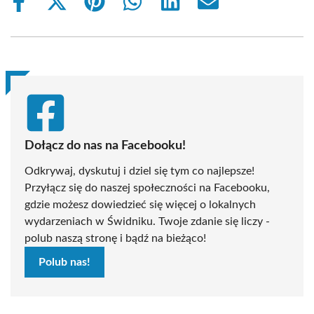
Share
Share
Share
Share
Share
Share
on
on
on
on
on
on
Facebook
X
Pinterest
WhatsApp
LinkedIn
Email
(Twitter)
Dołącz do nas na Facebooku!
Odkrywaj, dyskutuj i dziel się tym co najlepsze!
Przyłącz się do naszej społeczności na Facebooku,
gdzie możesz dowiedzieć się więcej o lokalnych
wydarzeniach w Świdniku. Twoje zdanie się liczy -
polub naszą stronę i bądź na bieżąco!
Polub nas!