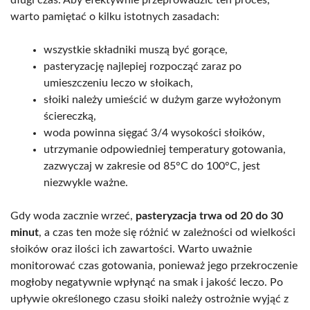
długi czas. Aby efektywnie przeprowadzić ten proces,
warto pamiętać o kilku istotnych zasadach:
wszystkie składniki muszą być gorące,
pasteryzację najlepiej rozpocząć zaraz po
umieszczeniu leczo w słoikach,
słoiki należy umieścić w dużym garze wyłożonym
ściereczką,
woda powinna sięgać 3/4 wysokości słoików,
utrzymanie odpowiedniej temperatury gotowania,
zazwyczaj w zakresie od 85°C do 100°C, jest
niezwykle ważne.
Gdy woda zacznie wrzeć,
pasteryzacja trwa od 20 do 30
minut
, a czas ten może się różnić w zależności od wielkości
słoików oraz ilości ich zawartości. Warto uważnie
monitorować czas gotowania, ponieważ jego przekroczenie
mogłoby negatywnie wpłynąć na smak i jakość leczo. Po
upływie określonego czasu słoiki należy ostrożnie wyjąć z