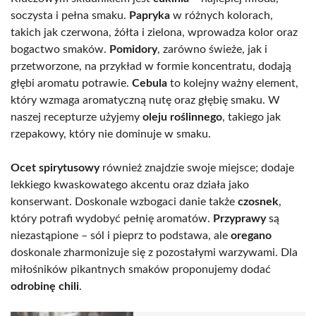
soczysta i pełna smaku.
Papryka
w różnych kolorach,
takich jak czerwona, żółta i zielona, wprowadza kolor oraz
bogactwo smaków.
Pomidory
, zarówno świeże, jak i
przetworzone, na przykład w formie koncentratu, dodają
głębi aromatu potrawie.
Cebula
to kolejny ważny element,
który wzmaga aromatyczną nutę oraz głębię smaku. W
naszej recepturze użyjemy
oleju roślinnego
, takiego jak
rzepakowy, który nie dominuje w smaku.
Ocet spirytusowy
również znajdzie swoje miejsce; dodaje
lekkiego kwaskowatego akcentu oraz działa jako
konserwant. Doskonale wzbogaci danie także
czosnek
,
który potrafi wydobyć pełnię aromatów.
Przyprawy
są
niezastąpione – sól i pieprz to podstawa, ale
oregano
doskonale zharmonizuje się z pozostałymi warzywami. Dla
miłośników pikantnych smaków proponujemy dodać
odrobinę chili
.