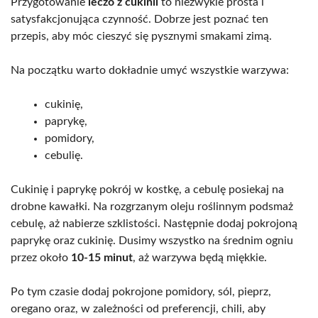
Przygotowanie
leczo z cukinii
to niezwykle prosta i
satysfakcjonująca czynność. Dobrze jest poznać ten
przepis, aby móc cieszyć się pysznymi smakami zimą.
Na początku warto dokładnie umyć wszystkie warzywa:
cukinię,
paprykę,
pomidory,
cebulię.
Cukinię i paprykę pokrój w kostkę, a cebulę posiekaj na
drobne kawałki. Na rozgrzanym oleju roślinnym podsmaż
cebulę, aż nabierze szklistości. Następnie dodaj pokrojoną
paprykę oraz cukinię. Dusimy wszystko na średnim ogniu
przez około
10-15 minut
, aż warzywa będą miękkie.
Po tym czasie dodaj pokrojone pomidory, sól, pieprz,
oregano oraz, w zależności od preferencji, chili, aby