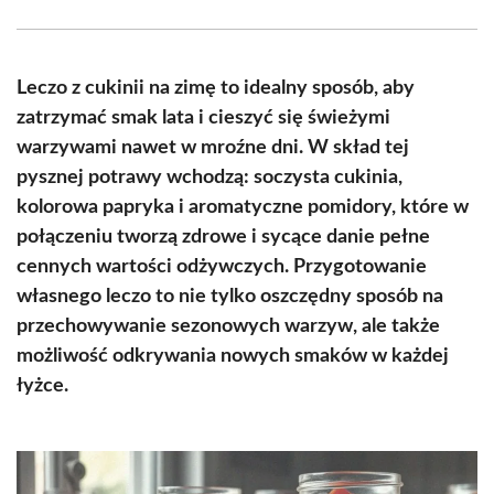
Facebook
X
Pinterest
WhatsApp
LinkedIn
Email
(Twitter)
Leczo z cukinii na zimę to idealny sposób, aby
zatrzymać smak lata i cieszyć się świeżymi
warzywami nawet w mroźne dni. W skład tej
pysznej potrawy wchodzą: soczysta cukinia,
kolorowa papryka i aromatyczne pomidory, które w
połączeniu tworzą zdrowe i sycące danie pełne
cennych wartości odżywczych. Przygotowanie
własnego leczo to nie tylko oszczędny sposób na
przechowywanie sezonowych warzyw, ale także
możliwość odkrywania nowych smaków w każdej
łyżce.