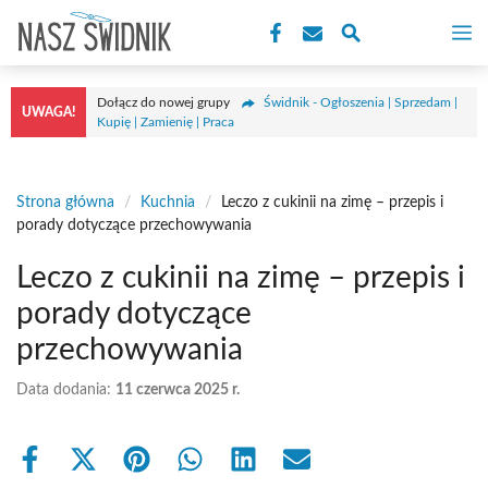
Przejdź
M
do
treści
Dołącz do nowej grupy
Świdnik - Ogłoszenia | Sprzedam |
UWAGA!
Kupię | Zamienię | Praca
Strona główna
/
Kuchnia
/
Leczo z cukinii na zimę – przepis i
porady dotyczące przechowywania
Leczo z cukinii na zimę – przepis i
porady dotyczące
przechowywania
Data dodania:
11 czerwca 2025 r.
Share
Share
Share
Share
Share
Share
on
on
on
on
on
on