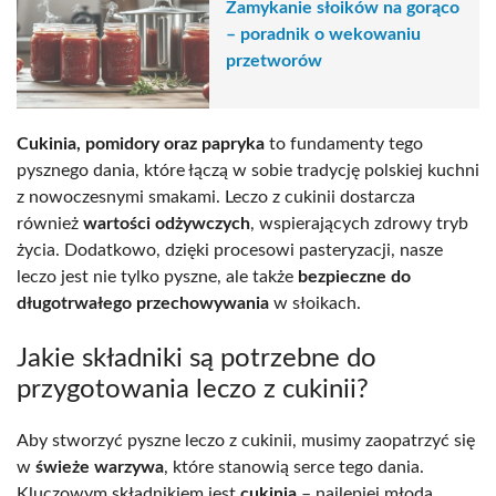
Zamykanie słoików na gorąco
– poradnik o wekowaniu
przetworów
Cukinia, pomidory oraz papryka
to fundamenty tego
pysznego dania, które łączą w sobie tradycję polskiej kuchni
z nowoczesnymi smakami. Leczo z cukinii dostarcza
również
wartości odżywczych
, wspierających zdrowy tryb
życia. Dodatkowo, dzięki procesowi pasteryzacji, nasze
leczo jest nie tylko pyszne, ale także
bezpieczne do
długotrwałego przechowywania
w słoikach.
Jakie składniki są potrzebne do
przygotowania leczo z cukinii?
Aby stworzyć pyszne leczo z cukinii, musimy zaopatrzyć się
w
świeże warzywa
, które stanowią serce tego dania.
Kluczowym składnikiem jest
cukinia
– najlepiej młoda,