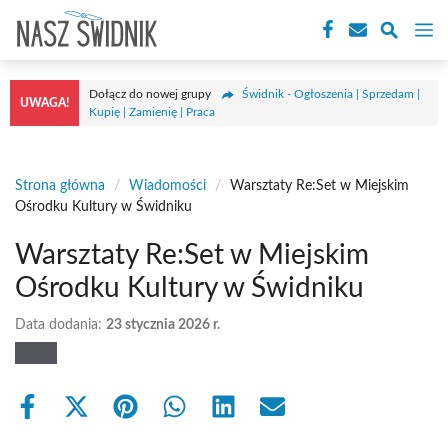
Przejdź
M
do
treści
Dołącz do nowej grupy
Świdnik - Ogłoszenia | Sprzedam |
UWAGA!
Kupię | Zamienię | Praca
Strona główna
/
Wiadomości
/
Warsztaty Re:Set w Miejskim
Ośrodku Kultury w Świdniku
Warsztaty Re:Set w Miejskim
Ośrodku Kultury w Świdniku
Data dodania:
23 stycznia 2026 r.
Share
Share
Share
Share
Share
Share
on
on
on
on
on
on
Facebook
X
Pinterest
WhatsApp
LinkedIn
Email