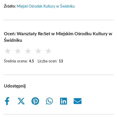
Źródło:
Miejski Ośrodek Kultury w Świdniku
Oceń: Warsztaty Re:Set w Miejskim Ośrodku Kultury w
Świdniku
★
★
★
★
★
Średnia ocena:
4.5
Liczba ocen:
13
Udostępnij
Share
Share
Share
Share
Share
Share
on
on
on
on
on
on
Facebook
X
Pinterest
WhatsApp
LinkedIn
Email
(Twitter)