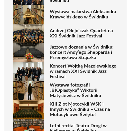
Świdniku
Wystawa malarstwa Aleksandra
Krawycińskiego w Świdniku
Andrzej Olejniczak Quartet na
XXI Świdnik Jazz Festival
Jazzowe doznania w Świdniku:
koncert Andy’ego Shepparda i
Przemysława Strączka
Koncert Wojtka Mazolewskiego
w ramach XXI Świdnik Jazz
Festival
Wystawa fotografii
„BIOplastyka” Wiktorii
Matysiewicz w Świdniku
XIII Zlot Motocykli WSK i
Innych w Świdniku – Czas na
Motocyklowe Święto!
Letni recital Teatru Drogi w
bibliotece w Świdniku