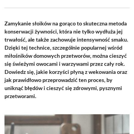
Facebook
X
Pinterest
WhatsApp
LinkedIn
Email
(Twitter)
Zamykanie słoików na gorąco to skuteczna metoda
konserwacji żywności, która nie tylko wydłuża jej
trwałość, ale także zachowuje intensywność smaku.
Dzięki tej technice, szczególnie popularnej wśród
miłośników domowych przetworów, można cieszyć
się świeżymi owocami i warzywami przez cały rok.
Dowiedz się, jakie korzyści płyną z wekowania oraz
jak prawidłowo przeprowadzić ten proces, by
uniknąć błędów i cieszyć się zdrowymi, pysznymi
przetworami.