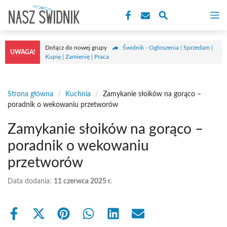
Przejdź
M
do
treści
Dołącz do nowej grupy
Świdnik - Ogłoszenia | Sprzedam |
UWAGA!
Kupię | Zamienię | Praca
Strona główna
/
Kuchnia
/
Zamykanie słoików na gorąco –
poradnik o wekowaniu przetworów
Zamykanie słoików na gorąco –
poradnik o wekowaniu
przetworów
Data dodania:
11 czerwca 2025 r.
Share
Share
Share
Share
Share
Share
on
on
on
on
on
on