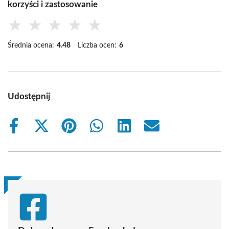
korzyści i zastosowanie
★
★
★
★
★
Średnia ocena:
4.48
Liczba ocen:
6
Udostępnij
Share
Share
Share
Share
Share
Share
on
on
on
on
on
on
Facebook
X
Pinterest
WhatsApp
LinkedIn
Email
(Twitter)