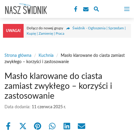
Przejdź
M
do
treści
Dołącz do nowej grupy
Świdnik - Ogłoszenia | Sprzedam |
UWAGA!
Kupię | Zamienię | Praca
Strona główna
/
Kuchnia
/
Masło klarowane do ciasta zamiast
zwykłego – korzyści i zastosowanie
Masło klarowane do ciasta
zamiast zwykłego – korzyści i
zastosowanie
Data dodania:
11 czerwca 2025 r.
Share
Share
Share
Share
Share
Share
on
on
on
on
on
on