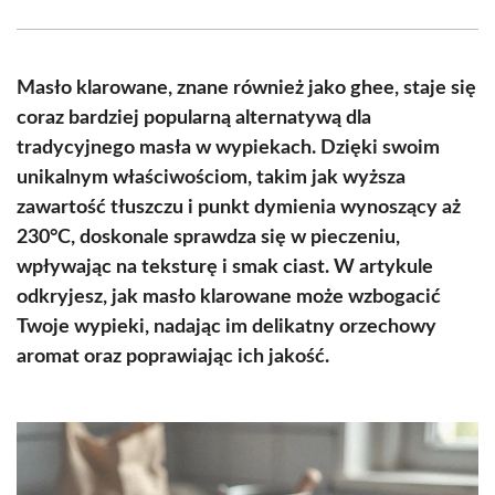
Facebook
X
Pinterest
WhatsApp
LinkedIn
Email
(Twitter)
Masło klarowane, znane również jako ghee, staje się
coraz bardziej popularną alternatywą dla
tradycyjnego masła w wypiekach. Dzięki swoim
unikalnym właściwościom, takim jak wyższa
zawartość tłuszczu i punkt dymienia wynoszący aż
230°C, doskonale sprawdza się w pieczeniu,
wpływając na teksturę i smak ciast. W artykule
odkryjesz, jak masło klarowane może wzbogacić
Twoje wypieki, nadając im delikatny orzechowy
aromat oraz poprawiając ich jakość.