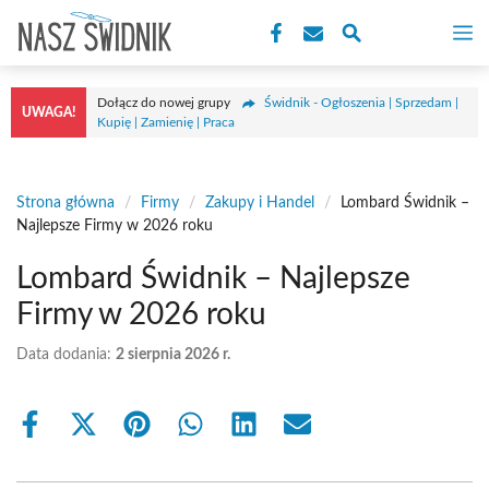
Przejdź
M
do
treści
Dołącz do nowej grupy
Świdnik - Ogłoszenia | Sprzedam |
UWAGA!
Kupię | Zamienię | Praca
Strona główna
/
Firmy
/
Zakupy i Handel
/
Lombard Świdnik –
Najlepsze Firmy w 2026 roku
Lombard Świdnik – Najlepsze
Firmy w 2026 roku
Data dodania:
2 sierpnia 2026 r.
Share
Share
Share
Share
Share
Share
on
on
on
on
on
on
Facebook
X
Pinterest
WhatsApp
LinkedIn
Email
(Twitter)