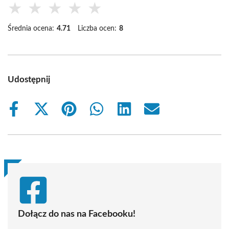
★
★
★
★
★
Średnia ocena:
4.71
Liczba ocen:
8
Udostępnij
Share
Share
Share
Share
Share
Share
on
on
on
on
on
on
Facebook
X
Pinterest
WhatsApp
LinkedIn
Email
(Twitter)
Dołącz do nas na Facebooku!