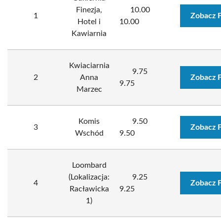
Finezja,
10.00
1
Zobacz 
Hotel i
10.00
Kawiarnia
Kwiaciarnia
9.75
2
Anna
Zobacz 
9.75
Marzec
Komis
9.50
3
Zobacz 
Wschód
9.50
Loombard
(Lokalizacja:
9.25
4
Zobacz 
Racławicka
9.25
1)