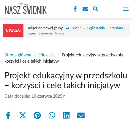
Przejdź
M
do
treści
Dołącz do nowej grupy
Świdnik - Ogłoszenia | Sprzedam |
UWAGA!
Kupię | Zamienię | Praca
Strona główna
/
Edukacja
/
Projekt edukacyjny w przedszkolu –
korzyści i cele takich inicjatyw
Projekt edukacyjny w przedszkolu
– korzyści i cele takich inicjatyw
Data dodania:
16 czerwca 2025 r.
Share
Share
Share
Share
Share
Share
on
on
on
on
on
on
Facebook
X
Pinterest
WhatsApp
LinkedIn
Email
(Twitter)