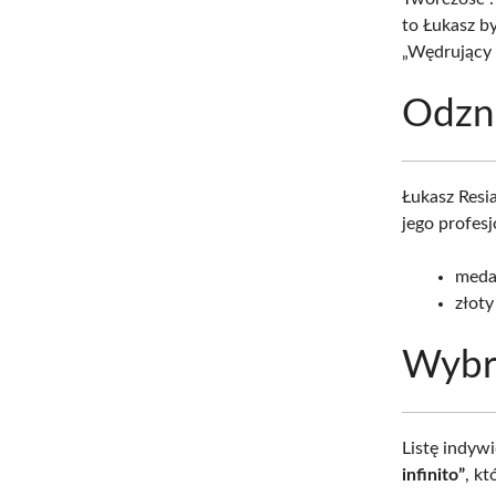
to Łukasz b
„Wędrujący 
Odzn
Łukasz Resi
jego profesj
medal
złoty
Wybr
Listę indyw
infinito”
, k