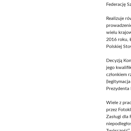
Federację S
Realizuje ró
prowadzenie
wielu krajo
2016 roku, 
Polskiej St
Decyzją Kom
jego kwalifi
członkiem r
(legitymacj
Prezydenta M
Wiele z pr
przez Fotok
Zasługi dla 
niepodległo
Twórczość”.