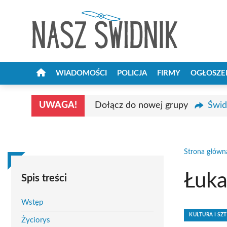
Przejdź
do
treści
WIADOMOŚCI
POLICJA
FIRMY
OGŁOSZE
UWAGA!
Dołącz do nowej grupy
Świd
Strona główn
Łuka
Spis treści
Wstęp
KULTURA I SZ
Życiorys