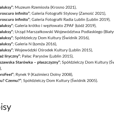
aluksy”
; Muzeum Rzemiosła (Krosno 2021),
roscuro infinito”
; Galeria Fotografii Stylowy (Zamość 2021),
roscuro infinito”
; Galeria Fotografii Radia Lublin (Lublin 2019),
aluksy”
; Galeria krótko i węzłowato ZPAF (Łódź 2019),
aluksy”
; Urząd Marszałkowski Województwa Podlaskiego (Biały
aluksy”
; Spółdzielczy Dom Kultury (Świdnik 2016),
aluksy”
; Galeria N (Łomża 2016),
aluksy”
; Wojewódzki Ośrodek Kultury (Lublin 2015),
aż liryczny”
; Pałac Parysów (Lublin 2015),
szawska Starówka – płaszczyzny”
; Spółdzielczy Dom Kultury (Ś
,
oroFeel”
; Rynek 9 (Kazimierz Dolny 2008),
u? Czemu?”
; Spółdzielczy Dom Kultury (Świdnik 2005).
isy