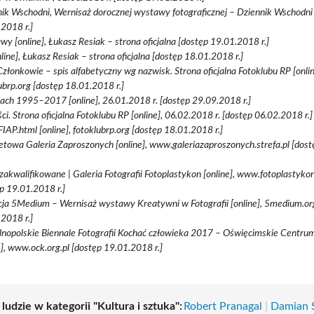
ik Wschodni, Wernisaż dorocznej wystawy fotograficznej – Dziennik Wschodni
2018 r.]
y [online], Łukasz Resiak – strona oficjalna [dostęp 19.01.2018 r.]
nline], Łukasz Resiak – strona oficjalna [dostęp 18.01.2018 r.]
złonkowie – spis alfabetyczny wg nazwisk. Strona oficjalna Fotoklubu RP [onlin
ubrp.org [dostęp 18.01.2018 r.]
ch 1995–2017 [online], 26.01.2018 r. [dostęp 29.09.2018 r.]
i. Strona oficjalna Fotoklubu RP [online], 06.02.2018 r. [dostęp 06.02.2018 r.]
FIAP.html [online], fotoklubrp.org [dostęp 18.01.2018 r.]
etowa Galeria Zaproszonych [online], www.galeriazaproszonych.strefa.pl [do
zakwalifikowane | Galeria Fotografii Fotoplastykon [online], www.fotoplastyko
p 19.01.2018 r.]
ja 5Medium – Wernisaż wystawy Kreatywni w Fotografii [online], 5medium.or
2018 r.]
nopolskie Biennale Fotografii Kochać człowieka 2017 – Oświęcimskie Centru
e], www.ock.org.pl [dostęp 19.01.2018 r.]
 ludzie w kategorii "Kultura i sztuka":
Robert Pranagal
|
Damian 