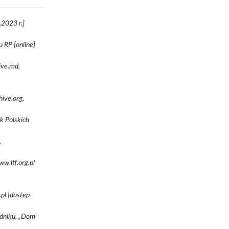
.2023 r.]
 RP [online]
hive.md,
hive.org,
k Polskich
,
w.ltf.org.pl
pl [dostęp
idniku, „Dom