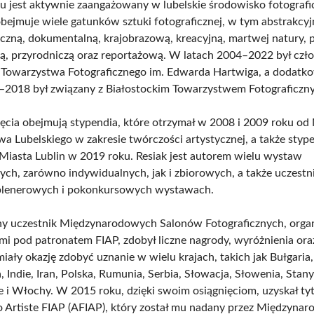
u jest aktywnie zaangażowany w lubelskie środowisko fotografi
bejmuje wiele gatunków sztuki fotograficznej, w tym abstrakcyj
iczną, dokumentalną, krajobrazową, kreacyjną, martwej natury, 
, przyrodniczą oraz reportażową. W latach 2004–2022 był czł
 Towarzystwa Fotograficznego im. Edwarda Hartwiga, a dodat
–2018 był związany z Białostockim Towarzystwem Fotograficzn
ięcia obejmują stypendia, które otrzymał w 2008 i 2009 roku od
 Lubelskiego w zakresie twórczości artystycznej, a także sty
Miasta Lublin w 2019 roku. Resiak jest autorem wielu wystaw
nych, zarówno indywidualnych, jak i zbiorowych, a także uczestn
plenerowych i pokonkursowych wystawach.
ny uczestnik Międzynarodowych Salonów Fotograficznych, org
mi pod patronatem FIAP, zdobył liczne nagrody, wyróżnienia ora
iały okazję zdobyć uznanie w wielu krajach, takich jak Bułgaria,
, Indie, Iran, Polska, Rumunia, Serbia, Słowacja, Słowenia, Stan
 i Włochy. W 2015 roku, dzięki swoim osiągnięciom, uzyskał tyt
Artiste FIAP (AFIAP), który został mu nadany przez Międzyna