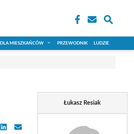
DLA MIESZKAŃCÓW
PRZEWODNIK
LUDZIE
Łukasz Resiak
e
Share
Share
on
on