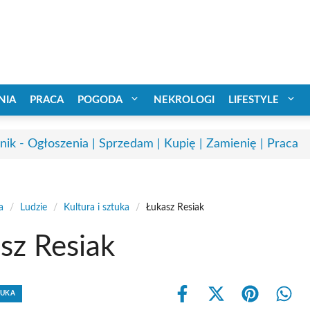
NIA
PRACA
POGODA
NEKROLOGI
LIFESTYLE
nik - Ogłoszenia | Sprzedam | Kupię | Zamienię | Praca
a
/
Ludzie
/
Kultura i sztuka
/
Łukasz Resiak
sz Resiak
TUKA
Share
Share
Share
Shar
on
on
on
on