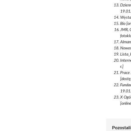
Dzienn
19.01.
Wystaw
Bio [o
JMR, C
fotokl
Almana
Nowośc
Lista_
Intern
r.]
Prace 
[dostę
Fundac
19.01.
X Ogól
[onlin
Pozostali