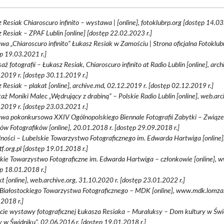
 Resiak Chiaroscuro infinito – wystawa | [online], fotoklubrp.org [dostęp 14.03
 Resiak – ZPAF Lublin [online] [dostęp 22.02.2023 r.]
a „Chiaroscuro infinito” Łukasz Resiak w Zamościu | Strona oficjalna Fotoklubu
p 19.03.2021 r.]
aż fotografii – Łukasz Resiak, Chiaroscuro infinito at Radio Lublin [online], arc
2019 r. [dostęp 30.11.2019 r.]
 Resiak – plakat [online], archive.md, 02.12.2019 r. [dostęp 02.12.2019 r.]
aż Moniki Malec „Wędrujący z drabiną” – Polskie Radio Lublin [online], web.arc
2019 r. [dostęp 23.03.2021 r.]
wa pokonkursowa XXIV Ogólnopolskiego Biennale Fotografii Zabytki – Związe
ów Fotografików [online], 20.01.2018 r. [dostęp 29.09.2018 r.]
ności – Lubelskie Towarzystwo Fotograficznego im. Edwarda Hartwiga [online]
f.org.pl [dostęp 19.01.2018 r.]
kie Towarzystwo Fotograficzne im. Edwarda Hartwiga – członkowie [online], ww
p 18.01.2018 r.]
t [online], web.archive.org, 31.10.2020 r. [dostęp 23.01.2022 r.]
 Białostockiego Towarzystwa Fotograficznego – MDK [online], www.mdk.lomza.
2018 r.]
cie wystawy fotograficznej Łukasza Resiaka – Muraluksy – Dom kultury w Św
y w Świdniku”, 02.06.2016 r. [dostęp 19.01.2018 r.]