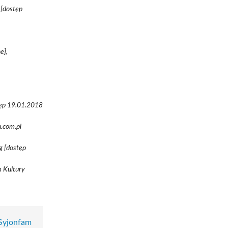
 [dostęp
e],
stęp 19.01.2018
n.com.pl
g [dostęp
m Kultury
Syjonfam