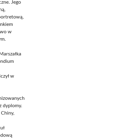
czne. Jego
ną,
portretową,
onkiem
kowo w
ym.
 Marszałka
pendium
iczył w
anizowanych
z dyplomy.
 Chiny,
y
uł
rodową