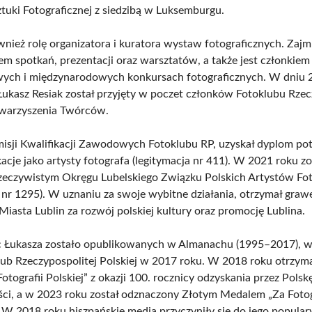
ztuki Fotograficznej z siedzibą w Luksemburgu.
wnież rolę organizatora i kuratora wystaw fotograficznych. Zajm
m spotkań, prezentacji oraz warsztatów, a także jest członkiem
wych i międzynarodowych konkursach fotograficznych. W dniu 2
Łukasz Resiak został przyjęty w poczet członków Fotoklubu Rzec
owarzyszenia Twórców.
isji Kwalifikacji Zawodowych Fotoklubu RP, uzyskał dyplom po
kacje jako artysty fotografa (legitymacja nr 411). W 2021 roku zo
zeczywistym Okręgu Lubelskiego Związku Polskich Artystów Fo
a nr 1295). W uznaniu za swoje wybitne działania, otrzymał graw
iasta Lublin za rozwój polskiej kultury oraz promocję Lublina.
ac Łukasza zostało opublikowanych w Almanachu (1995–2017),
lub Rzeczypospolitej Polskiej w 2017 roku. W 2018 roku otrzym
Fotografii Polskiej” z okazji 100. rocznicy odzyskania przez Polsk
ści, a w 2023 roku został odznaczony Złotym Medalem „Za Foto
 W 2018 roku hiszpańskie media przyczyniły się do jego populary