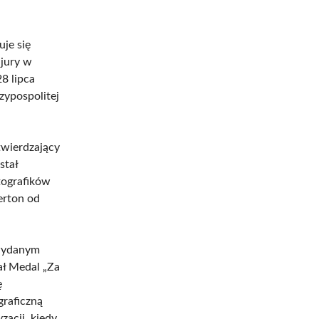
uje się
 jury w
8 lipca
zypospolitej
twierdzający
stał
tografików
erton od
 wydanym
ał Medal „Za
ę
graficzną
zacji, kiedy