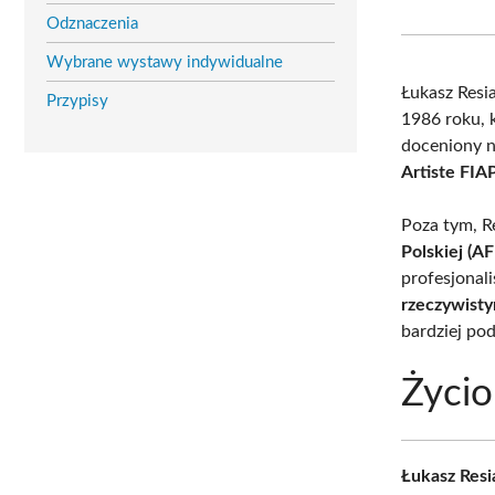
Odznaczenia
Wybrane wystawy indywidualne
Łukasz Resi
Przypisy
1986 roku, 
doceniony n
Artiste FIA
Poza tym, R
Polskiej (A
profesjonal
rzeczywisty
bardziej pod
Życio
Łukasz Resi