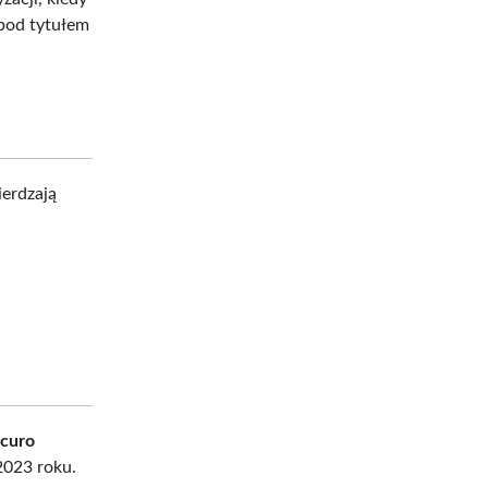
pod tytułem
ierdzają
scuro
2023 roku.