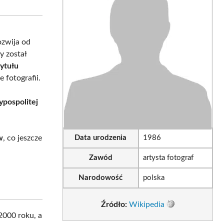
sApp
LinkedIn
Email
ozwija od
y został
tytułu
 fotografii.
ypospolitej
w
, co jeszcze
Data urodzenia
1986
Zawód
artysta fotograf
Narodowość
polska
Źródło:
Wikipedia
2000 roku, a