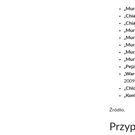
„Mur
„Chia
„Chia
„Mur
„Mur
„Mur
„Mur
„Mur
„Pejz
„War
2009)
„Chl
„Kom
Źródło.
Przyp