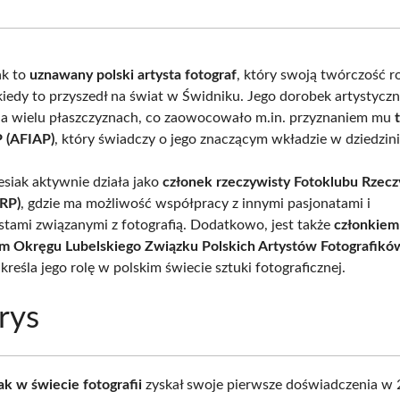
Facebook
X
Pinterest
What
(Twitter)
ak to
uznawany polski artysta fotograf
, który swoją twórczość r
kiedy to przyszedł na świat w Świdniku. Jego dorobek artystyczn
a wielu płaszczyznach, co zaowocowało m.in. przyznaniem mu
P (AFIAP)
, który świadczy o jego znaczącym wkładzie w dziedzinie
esiak aktywnie działa jako
członek rzeczywisty Fotoklubu Rzecz
FRP)
, gdzie ma możliwość współpracy z innymi pasjonatami i
istami związanymi z fotografią. Dodatkowo, jest także
członkiem
m Okręgu Lubelskiego Związku Polskich Artystów Fotografikó
kreśla jego rolę w polskim świecie sztuki fotograficznej.
rys
ak w świecie fotografii
zyskał swoje pierwsze doświadczenia w 