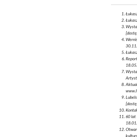
Łukasz
Łukasz
Wystaw
[dostę
Wernis
30.11.
Łukasz
Report
18.05.
Wysta
Artyst
Aktual
www.lt
Lubels
[dostę
Kontak
60 lat
18.01.
Otwar
kultur