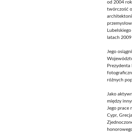
od 2004 rok
twórczość o
architekton
przemysłową
Lubelskiego
latach 2009
Jego osiągn
Województwa
Prezydenta 
fotograficz
różnych po
Jako aktyw
między inny
Jego prace m
Cypr, Grecja
Zjednoczone
honorowego 