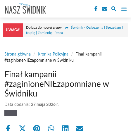
Przejdź
M
do
treści
Dołącz do nowej grupy
Świdnik - Ogłoszenia | Sprzedam |
UWAGA!
Kupię | Zamienię | Praca
Strona główna
/
Kronika Policyjna
/
Finał kampanii
#zaginioneNIEzapomniane w Świdniku
Finał kampanii
#zaginioneNIEzapomniane w
Świdniku
Data dodania:
27 maja 2026 r.
Share
Share
Share
Share
Share
Share