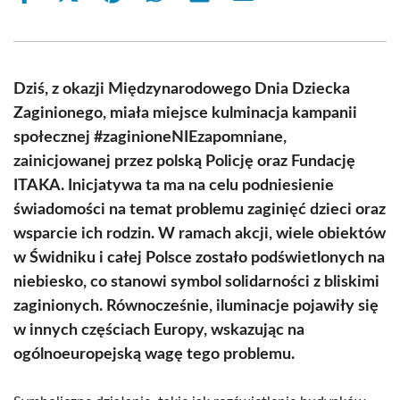
on
on
on
on
on
on
Facebook
X
Pinterest
WhatsApp
LinkedIn
Email
(Twitter)
Dziś, z okazji Międzynarodowego Dnia Dziecka
Zaginionego, miała miejsce kulminacja kampanii
społecznej #zaginioneNIEzapomniane,
zainicjowanej przez polską Policję oraz Fundację
ITAKA. Inicjatywa ta ma na celu podniesienie
świadomości na temat problemu zaginięć dzieci oraz
wsparcie ich rodzin. W ramach akcji, wiele obiektów
w Świdniku i całej Polsce zostało podświetlonych na
niebiesko, co stanowi symbol solidarności z bliskimi
zaginionych. Równocześnie, iluminacje pojawiły się
w innych częściach Europy, wskazując na
ogólnoeuropejską wagę tego problemu.