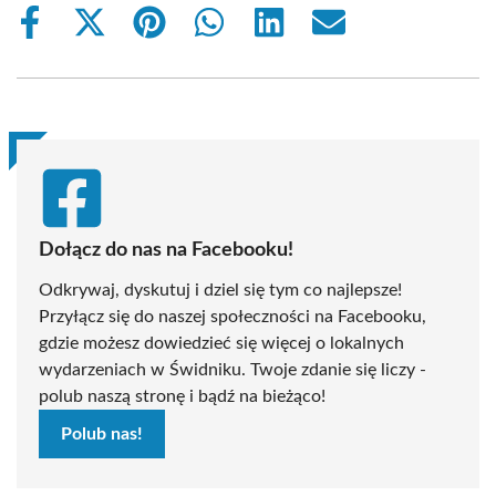
Share
Share
Share
Share
Share
Share
on
on
on
on
on
on
Facebook
X
Pinterest
WhatsApp
LinkedIn
Email
(Twitter)
Dołącz do nas na Facebooku!
Odkrywaj, dyskutuj i dziel się tym co najlepsze!
Przyłącz się do naszej społeczności na Facebooku,
gdzie możesz dowiedzieć się więcej o lokalnych
wydarzeniach w Świdniku. Twoje zdanie się liczy -
polub naszą stronę i bądź na bieżąco!
Polub nas!