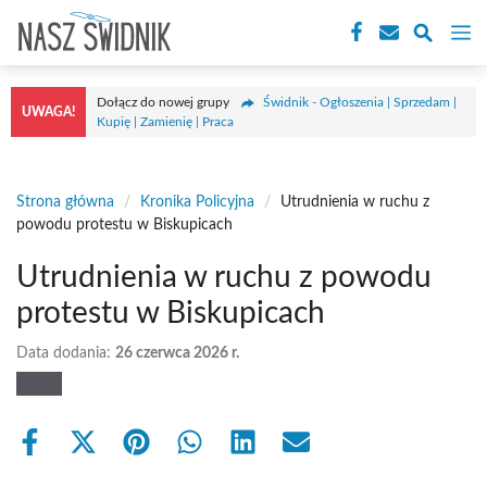
Przejdź
M
do
treści
Dołącz do nowej grupy
Świdnik - Ogłoszenia | Sprzedam |
UWAGA!
Kupię | Zamienię | Praca
Strona główna
/
Kronika Policyjna
/
Utrudnienia w ruchu z
powodu protestu w Biskupicach
Utrudnienia w ruchu z powodu
protestu w Biskupicach
Data dodania:
26 czerwca 2026 r.
Share
Share
Share
Share
Share
Share
on
on
on
on
on
on
Facebook
X
Pinterest
WhatsApp
LinkedIn
Email