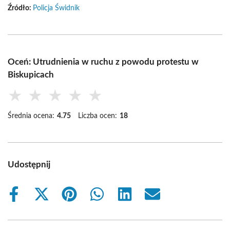
Źródło:
Policja Świdnik
Oceń: Utrudnienia w ruchu z powodu protestu w
Biskupicach
★
★
★
★
★
Średnia ocena:
4.75
Liczba ocen:
18
Udostępnij
Share
Share
Share
Share
Share
Share
on
on
on
on
on
on
Facebook
X
Pinterest
WhatsApp
LinkedIn
Email
(Twitter)