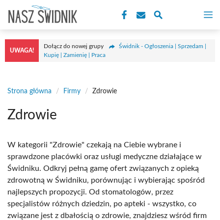
Przejdź
M
do
treści
Dołącz do nowej grupy
Świdnik - Ogłoszenia | Sprzedam |
UWAGA!
Kupię | Zamienię | Praca
Strona główna
/
Firmy
/
Zdrowie
Zdrowie
W kategorii "Zdrowie" czekają na Ciebie wybrane i
sprawdzone placówki oraz usługi medyczne działające w
Świdniku. Odkryj pełną gamę ofert związanych z opieką
zdrowotną w Świdniku, porównując i wybierając spośród
najlepszych propozycji. Od stomatologów, przez
specjalistów różnych dziedzin, po apteki - wszystko, co
związane jest z dbałością o zdrowie, znajdziesz wśród firm