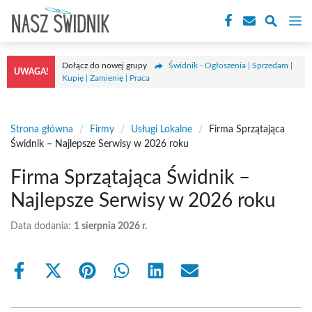
Przejdź
M
do
treści
Dołącz do nowej grupy
Świdnik - Ogłoszenia | Sprzedam |
UWAGA!
Kupię | Zamienię | Praca
Strona główna
/
Firmy
/
Usługi Lokalne
/
Firma Sprzątająca
Świdnik – Najlepsze Serwisy w 2026 roku
Firma Sprzątająca Świdnik –
Najlepsze Serwisy w 2026 roku
Data dodania:
1 sierpnia 2026 r.
Share
Share
Share
Share
Share
Share
on
on
on
on
on
on
Facebook
X
Pinterest
WhatsApp
LinkedIn
Email
(Twitter)