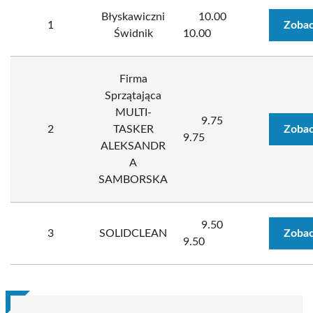
Błyskawiczni
10.00
1
Zobac
Świdnik
10.00
Firma
Sprzątająca
MULTI-
9.75
2
TASKER
Zobac
9.75
ALEKSANDR
A
SAMBORSKA
9.50
3
SOLIDCLEAN
Zobac
9.50