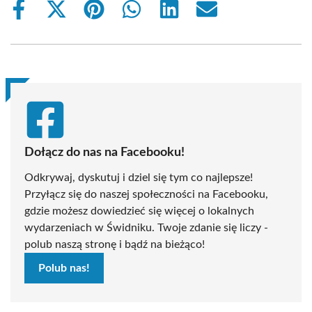
Share
Share
Share
Share
Share
Share
on
on
on
on
on
on
Facebook
X
Pinterest
WhatsApp
LinkedIn
Email
(Twitter)
Dołącz do nas na Facebooku!
Odkrywaj, dyskutuj i dziel się tym co najlepsze!
Przyłącz się do naszej społeczności na Facebooku,
gdzie możesz dowiedzieć się więcej o lokalnych
wydarzeniach w Świdniku. Twoje zdanie się liczy -
polub naszą stronę i bądź na bieżąco!
Polub nas!