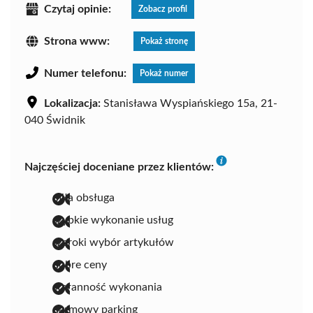
Czytaj opinie:
Zobacz profil
Strona www:
Pokaż stronę
Numer telefonu:
Pokaż numer
Lokalizacja:
Stanisława Wyspiańskiego 15a, 21-
040 Świdnik
Najczęściej doceniane przez klientów:
miła obsługa
szybkie wykonanie usług
szeroki wybór artykułów
dobre ceny
staranność wykonania
darmowy parking