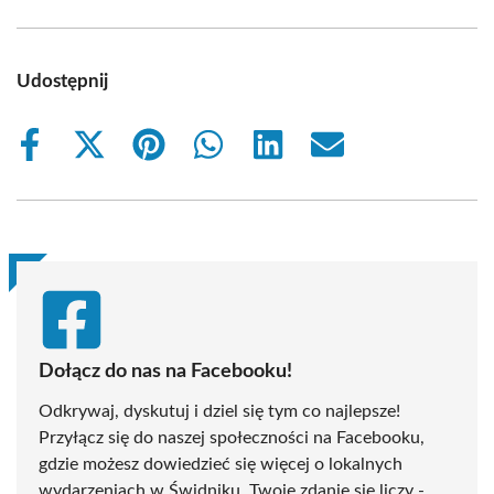
Udostępnij
Share
Share
Share
Share
Share
Share
on
on
on
on
on
on
Facebook
X
Pinterest
WhatsApp
LinkedIn
Email
(Twitter)
Dołącz do nas na Facebooku!
Odkrywaj, dyskutuj i dziel się tym co najlepsze!
Przyłącz się do naszej społeczności na Facebooku,
gdzie możesz dowiedzieć się więcej o lokalnych
wydarzeniach w Świdniku. Twoje zdanie się liczy -