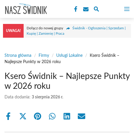
Przejdź
M
do
treści
Dołącz do nowej grupy
Świdnik - Ogłoszenia | Sprzedam |
UWAGA!
Kupię | Zamienię | Praca
Strona główna
/
Firmy
/
Usługi Lokalne
/
Ksero Świdnik –
Najlepsze Punkty w 2026 roku
Ksero Świdnik – Najlepsze Punkty
w 2026 roku
Data dodania:
3 sierpnia 2026 r.
Share
Share
Share
Share
Share
Share
on
on
on
on
on
on
Facebook
X
Pinterest
WhatsApp
LinkedIn
Email
(Twitter)