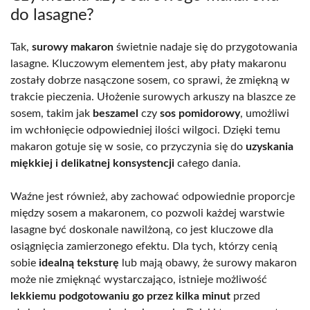
do lasagne?
Tak,
surowy makaron
świetnie nadaje się do przygotowania
lasagne. Kluczowym elementem jest, aby płaty makaronu
zostały dobrze nasączone sosem, co sprawi, że zmiękną w
trakcie pieczenia. Ułożenie surowych arkuszy na blaszce ze
sosem, takim jak
beszamel
czy
sos pomidorowy
, umożliwi
im wchłonięcie odpowiedniej ilości wilgoci. Dzięki temu
makaron gotuje się w sosie, co przyczynia się do
uzyskania
miękkiej i delikatnej konsystencji
całego dania.
Waźne jest również, aby zachować odpowiednie proporcje
między sosem a makaronem, co pozwoli każdej warstwie
lasagne być doskonale nawilżoną, co jest kluczowe dla
osiągnięcia zamierzonego efektu. Dla tych, którzy cenią
sobie
idealną teksturę
lub mają obawy, że surowy makaron
może nie zmięknąć wystarczająco, istnieje możliwość
lekkiemu podgotowaniu go przez kilka minut
przed