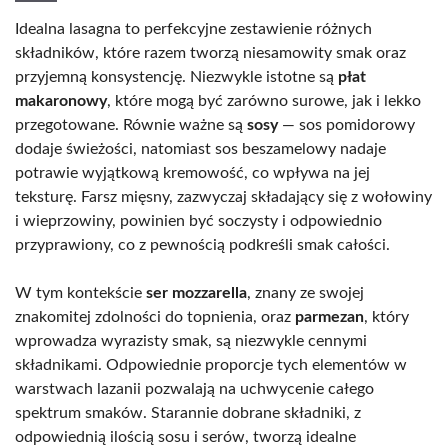
Idealna lasagna to perfekcyjne zestawienie różnych
składników, które razem tworzą niesamowity smak oraz
przyjemną konsystencję. Niezwykle istotne są
płat
makaronowy
, które mogą być zarówno surowe, jak i lekko
przegotowane. Równie ważne są
sosy
— sos pomidorowy
dodaje świeżości, natomiast sos beszamelowy nadaje
potrawie wyjątkową kremowość, co wpływa na jej
teksturę. Farsz mięsny, zazwyczaj składający się z wołowiny
i wieprzowiny, powinien być soczysty i odpowiednio
przyprawiony, co z pewnością podkreśli smak całości.
W tym kontekście
ser mozzarella
, znany ze swojej
znakomitej zdolności do topnienia, oraz
parmezan
, który
wprowadza wyrazisty smak, są niezwykle cennymi
składnikami. Odpowiednie proporcje tych elementów w
warstwach lazanii pozwalają na uchwycenie całego
spektrum smaków. Starannie dobrane składniki, z
odpowiednią ilością sosu i serów, tworzą idealne