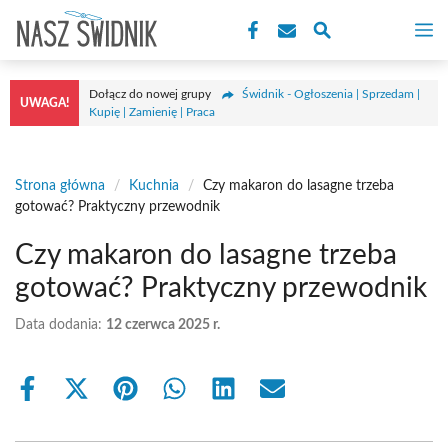
Przejdź
M
do
treści
Dołącz do nowej grupy
Świdnik - Ogłoszenia | Sprzedam |
UWAGA!
Kupię | Zamienię | Praca
Strona główna
/
Kuchnia
/
Czy makaron do lasagne trzeba
gotować? Praktyczny przewodnik
Czy makaron do lasagne trzeba
gotować? Praktyczny przewodnik
Data dodania:
12 czerwca 2025 r.
Share
Share
Share
Share
Share
Share
on
on
on
on
on
on
Facebook
X
Pinterest
WhatsApp
LinkedIn
Email
(Twitter)