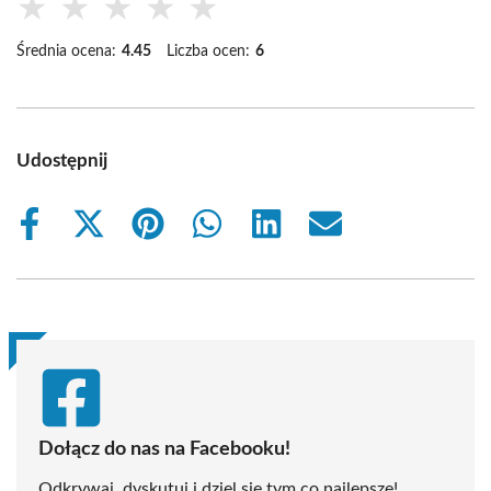
★
★
★
★
★
Średnia ocena:
4.45
Liczba ocen:
6
Udostępnij
Share
Share
Share
Share
Share
Share
on
on
on
on
on
on
Facebook
X
Pinterest
WhatsApp
LinkedIn
Email
(Twitter)
Dołącz do nas na Facebooku!
Odkrywaj, dyskutuj i dziel się tym co najlepsze!