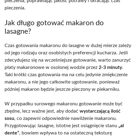
pieczenia, poprawiając jakość potrawy i skracając czas
pieczenia.
Jak długo gotować makaron do
lasagne?
Czas gotowania makaronu do lasagne w dużej mierze zależy
od jego rodzaju oraz osobistych preferencji kucharza. Jeśli
zdecydujesz się na wcześniejsze gotowanie, warto zanurzyć
płaty makaronowe w osolonej wodzie przez
2-3 minuty
.
Taki krótki czas gotowania ma na celu jedynie zmiękczenie
makaronu, a nie jego całkowite ugotowanie, ponieważ
później makaron będzie jeszcze pieczony w piekarniku.
W przypadku surowego makaronu gotowanie może być
zbędne, lecz ważne jest, aby dodać
wystarczającą ilość
sosu
, co zapewni odpowiednie nawilżenie makaronu.
Przygotowując lasagne, istotne jest osiągnięcie stanu
„al
dente”
, bowiem wpływa to na ostateczną teksturę