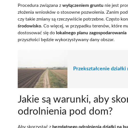
Procedura związana z
wyłączeniem gruntu
nie jest pr
złożenia wniosków o stosowne pozwolenia. Zanim podej
czy takie zmiany są rzeczywiście potrzebne. Często ko
środowisko
. Co więcej, w przypadku terenów, które ma
dostosować się do
lokalnego planu zagospodarowania
przyszłości będzie wykorzystywany dany obszar.
Przekształcenie działki
Jakie są warunki, aby sk
odrolnienia pod dom?
Aby skorzystać z
bezpłatnego odrolnienia działki na