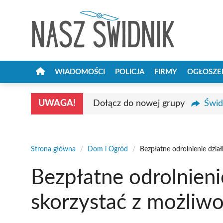
Przejdź
do
treści
WIADOMOŚCI
POLICJA
FIRMY
OGŁOSZE
UWAGA!
Dołącz do nowej grupy
Świd
Strona główna
/
Dom i Ogród
/
Bezpłatne odrolnienie dział
Bezpłatne odrolnienie
skorzystać z możliwo