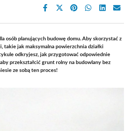
Share
Share
Share
Share
Share
Share
on
on
on
on
on
on
Facebook
X
Pinterest
WhatsApp
LinkedIn
Email
(Twitter)
 dla osób planujących budowę domu. Aby skorzystać z
i, takie jak maksymalna powierzchnia działki
tykule odkryjesz, jak przygotować odpowiednie
 aby przekształcić grunt rolny na budowlany bez
esie ze sobą ten proces!