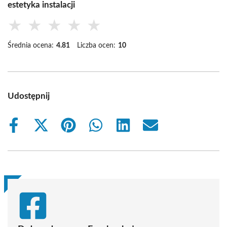
estetyka instalacji
★
★
★
★
★
Średnia ocena:
4.81
Liczba ocen:
10
Udostępnij
Share
Share
Share
Share
Share
Share
on
on
on
on
on
on
Facebook
X
Pinterest
WhatsApp
LinkedIn
Email
(Twitter)