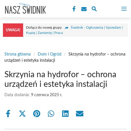
Przejdź
M
do
treści
Dołącz do nowej grupy
Świdnik - Ogłoszenia | Sprzedam |
UWAGA!
Kupię | Zamienię | Praca
Strona główna
/
Dom i Ogród
/
Skrzynia na hydrofor – ochrona
urządzeń i estetyka instalacji
Skrzynia na hydrofor – ochrona
urządzeń i estetyka instalacji
Data dodania:
9 czerwca 2025 r.
Share
Share
Share
Share
Share
Share
on
on
on
on
on
on
Facebook
X
Pinterest
WhatsApp
LinkedIn
Email
(Twitter)