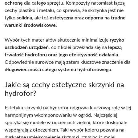
ochronę
dla całego sprzętu. Kompozyty natomiast łączą
cechy plastiku i metalu, co sprawia, że skrzynka jest nie
tylko
solidna
, ale też
estetyczna oraz odporna na trudne
warunki środowiskowe
.
Wybór tych materiałów skutecznie minimalizuje
ryzyko
uszkodzeń urządzeń
, co z kolei przekłada się na
lepszą
trwałość hydroforu oraz jego efektywność działania
.
Odpowiednie surowce mają zatem kluczowe znaczenie dla
długowieczności całego systemu hydroforowego
.
Jakie są cechy estetyczne skrzynki na
hydrofor?
Estetyka skrzynki na hydrofor odgrywa kluczową rolę w jej
harmonijnym wkomponowaniu w ogród. Najczęściej
spotyka się modele w odcieniach zieleni, które doskonale
współgrają z otoczeniem. Taki wybór koloru pozwala na
dyskretne umiejscowienie skrzynki, czyniąc ją mniej