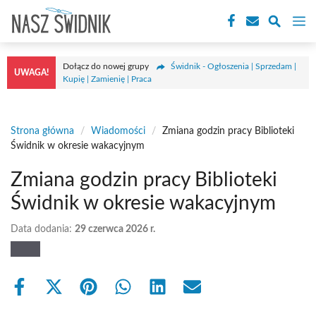
Przejdź
M
do
treści
Dołącz do nowej grupy
Świdnik - Ogłoszenia | Sprzedam |
UWAGA!
Kupię | Zamienię | Praca
Strona główna
/
Wiadomości
/
Zmiana godzin pracy Biblioteki
Świdnik w okresie wakacyjnym
Zmiana godzin pracy Biblioteki
Świdnik w okresie wakacyjnym
Data dodania:
29 czerwca 2026 r.
Share
Share
Share
Share
Share
Share
on
on
on
on
on
on
Facebook
X
Pinterest
WhatsApp
LinkedIn
Email