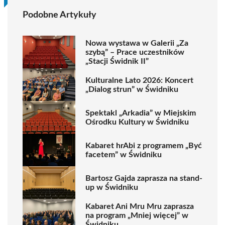
Podobne Artykuły
Nowa wystawa w Galerii „Za
szybą” – Prace uczestników
„Stacji Świdnik II”
Kulturalne Lato 2026: Koncert
„Dialog strun” w Świdniku
Spektakl „Arkadia” w Miejskim
Ośrodku Kultury w Świdniku
Kabaret hrAbi z programem „Być
facetem” w Świdniku
Bartosz Gajda zaprasza na stand-
up w Świdniku
Kabaret Ani Mru Mru zaprasza
na program „Mniej więcej” w
Świdniku