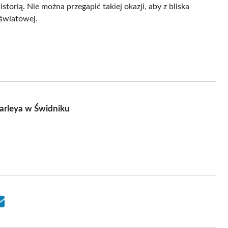
torią. Nie można przegapić takiej okazji, aby z bliska
 światowej.
arleya w Świdniku
Share
on
Email