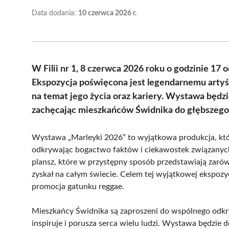
Data dodania:
10 czerwca 2026 r.
W Filii nr 1, 8 czerwca 2026 roku o godzinie 17
Ekspozycja poświęcona jest legendarnemu artyś
na temat jego życia oraz kariery. Wystawa będz
zachęcając mieszkańców Świdnika do głębszego p
Wystawa „Marleyki 2026” to wyjątkowa produkcja, któr
odkrywając bogactwo faktów i ciekawostek związanych
plansz, które w przystępny sposób przedstawiają zarówn
zyskał na całym świecie. Celem tej wyjątkowej ekspozyc
promocja gatunku reggae.
Mieszkańcy Świdnika są zaproszeni do wspólnego odkr
inspiruje i porusza serca wielu ludzi. Wystawa będzie do