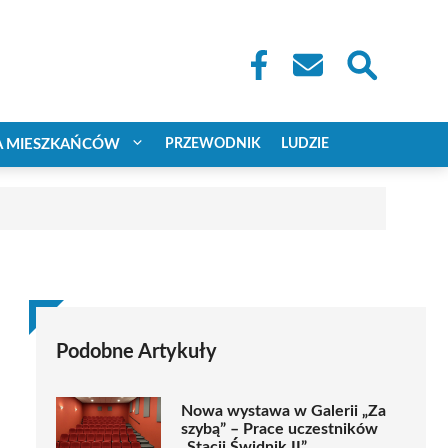
A MIESZKAŃCÓW
PRZEWODNIK
LUDZIE
Podobne Artykuły
Nowa wystawa w Galerii „Za
szybą” – Prace uczestników
„Stacji Świdnik II”