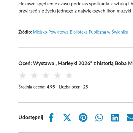
ciekawe spędzenie czasu podczas spotkania z sztuką i his
przyjrzeć się życiu jednego z największych ikon muzyki
Źródło:
Miejsko-Powiatowa Biblioteka Publiczna w Świdniku
Oceń: Wystawa „Marleyki 2026” z historią Boba M
★
★
★
★
★
Średnia ocena:
4.95
Liczba ocen:
25
Udostępnij
Share
Share
Share
Share
Share
on
on
on
on
on
Facebook
X
Pinterest
WhatsApp
LinkedIn