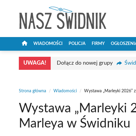
Przejdź
do
treści
WIADOMOŚCI
POLICJA
FIRMY
OGŁOSZENI
UWAGA!
Dołącz do nowej grupy
Świd
Strona główna
/
Wiadomości
/
Wystawa „Marleyki 2026” z
Wystawa „Marleyki 2
Marleya w Świdniku