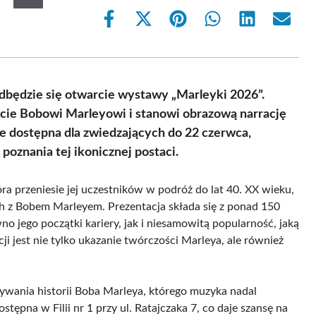
Share
Share
Share
Share
Share
Share
on
on
on
on
on
on
Facebook
X
Pinterest
WhatsApp
LinkedIn
Email
(Twitter)
 odbędzie się otwarcie wystawy „Marleyki 2026”.
cie Bobowi Marleyowi i stanowi obrazową narrację
ie dostępna dla zwiedzających do 22 czerwca,
oznania tej ikonicznej postaci.
a przeniesie jej uczestników w podróż do lat 40. XX wieku,
 z Bobem Marleyem. Prezentacja składa się z ponad 150
o jego początki kariery, jak i niesamowitą popularność, jaką
ji jest nie tylko ukazanie twórczości Marleya, ale również
ywania historii Boba Marleya, którego muzyka nadal
stępna w Filii nr 1 przy ul. Ratajczaka 7, co daje szansę na