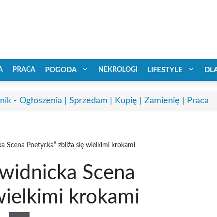
A
PRACA
POGODA
NEKROLOGI
LIFESTYLE
DL
nik - Ogłoszenia | Sprzedam | Kupię | Zamienię | Praca
ka Scena Poetycka” zbliża się wielkimi krokami
„Świdnicka Scena
wielkimi krokami