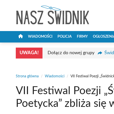
Przejdź
do
treści
WIADOMOŚCI
POLICJA
FIRMY
OGŁOSZENI
UWAGA!
Dołącz do nowej grupy
Świd
Strona główna
/
Wiadomości
/
VII Festiwal Poezji „Świdnic
VII Festiwal Poezji 
Poetycka” zbliża się 