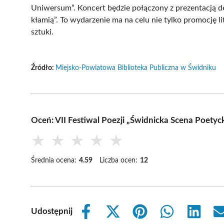
Uniwersum”. Koncert będzie połączony z prezentacją d
kłamią”. To wydarzenie ma na celu nie tylko promocję li
sztuki.
Źródło:
Miejsko-Powiatowa Biblioteka Publiczna w Świdniku
Oceń: VII Festiwal Poezji „Świdnicka Scena Poetyck
★
★
★
★
★
Średnia ocena:
4.59
Liczba ocen:
12
Udostępnij
Share
Share
Share
Share
Share
on
on
on
on
on