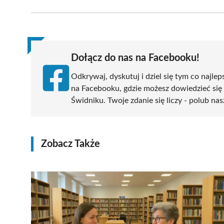
Facebook
X
Pinterest
WhatsApp
LinkedIn
(Twitter)
Dołącz do nas na Facebooku!
Odkrywaj, dyskutuj i dziel się tym co najlep
na Facebooku, gdzie możesz dowiedzieć się
Świdniku. Twoje zdanie się liczy - polub nas
Zobacz Także