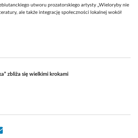
ebiutanckiego utworu prozatorskiego artysty „Wieloryby nie
teratury, ale także integrację społeczności lokalnej wokół
a” zbliża się wielkimi krokami
Share
on