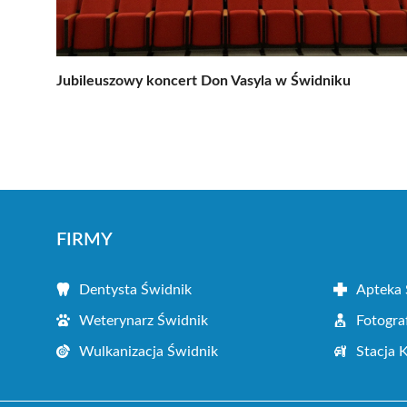
Jubileuszowy koncert Don Vasyla w Świdniku
FIRMY
Dentysta Świdnik
Apteka 
Weterynarz Świdnik
Fotogra
Wulkanizacja Świdnik
Stacja 