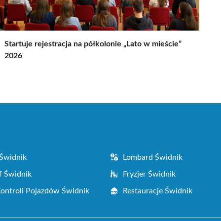
Startuje rejestracja na półkolonie „Lato w mieście”
2026
Świdnik
Lombard Świdnik
f Świdnik
Fryzjer Świdnik
Kontroli Pojazdów Świdnik
Restauracje Świdnik