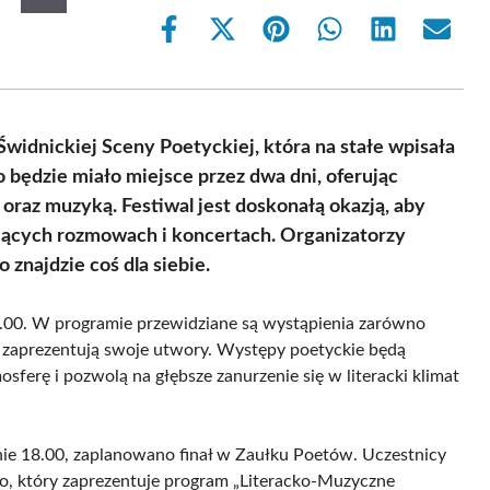
Share
Share
Share
Share
Share
Share
on
on
on
on
on
on
Facebook
X
Pinterest
WhatsApp
LinkedIn
Email
(Twitter)
Świdnickiej Sceny Poetyckiej, która na stałe wpisała
o będzie miało miejsce przez dwa dni, oferując
oraz muzyką. Festiwal jest doskonałą okazją, aby
ujących rozmowach i koncertach. Organizatorzy
znajdzie coś dla siebie.
14.00. W programie przewidziane są wystąpienia zarówno
 zaprezentują swoje utwory. Występy poetyckie będą
erę i pozwolą na głębsze zanurzenie się w literacki klimat
nie 18.00, zaplanowano finał w Zaułku Poetów. Uczestnicy
o, który zaprezentuje program „Literacko-Muzyczne