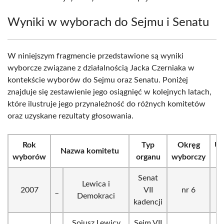
Wyniki w wyborach do Sejmu i Senatu
W niniejszym fragmencie przedstawione są wyniki
wyborcze związane z działalnością Jacka Czerniaka w
kontekście wyborów do Sejmu oraz Senatu. Poniżej
znajduje się zestawienie jego osiągnięć w kolejnych latach,
które ilustruje jego przynależność do różnych komitetów
oraz uzyskane rezultaty głosowania.
Rok
Typ
Okręg
Uz
Nazwa komitetu
wyborów
organu
wyborczy
Senat
Lewica i
6
2007
_
VII
nr 6
Demokraci
(1
kadencji
Sojusz Lewicy
Sejm VII