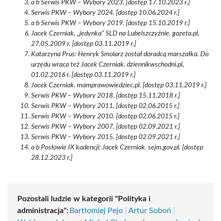
a b Serwis PKW – Wybory 2023. [dostęp 17.10.2023 r.]
Serwis PKW – Wybory 2024. [dostęp 10.06.2024 r.]
a b Serwis PKW – Wybory 2019. [dostęp 15.10.2019 r.]
Jacek Czerniak, „jedynka” SLD na Lubelszczyźnie. gazeta.pl,
27.05.2009 r. [dostęp 03.11.2019 r.]
Katarzyna Prus: Henryk Smolarz został doradcą marszałka. Do
urzędu wraca też Jacek Czerniak. dziennikwschodni.pl,
01.02.2016 r. [dostęp 03.11.2019 r.]
Jacek Czerniak. mamprawowiedziec.pl. [dostęp 03.11.2019 r.]
Serwis PKW – Wybory 2018. [dostęp 15.11.2018 r.]
Serwis PKW – Wybory 2011. [dostęp 02.06.2015 r.]
Serwis PKW – Wybory 2010. [dostęp 02.06.2015 r.]
Serwis PKW – Wybory 2007. [dostęp 02.09.2021 r.]
Serwis PKW – Wybory 2015. [dostęp 02.09.2021 r.]
a b Posłowie IX kadencji: Jacek Czerniak. sejm.gov.pl. [dostęp
28.12.2023 r.]
Pozostali ludzie w kategorii "Polityka i
administracja":
Bartłomiej Pejo
|
Artur Soboń
|