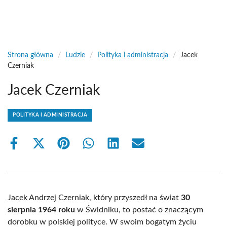
Strona główna
/
Ludzie
/
Polityka i administracja
/
Jacek
Czerniak
Jacek Czerniak
POLITYKA I ADMINISTRACJA
Share
Share
Share
Share
Share
Share
on
on
on
on
on
on
Facebook
X
Pinterest
WhatsApp
LinkedIn
Email
(Twitter)
Jacek Andrzej Czerniak, który przyszedł na świat
30
sierpnia 1964 roku
w Świdniku, to postać o znaczącym
dorobku w polskiej polityce. W swoim bogatym życiu