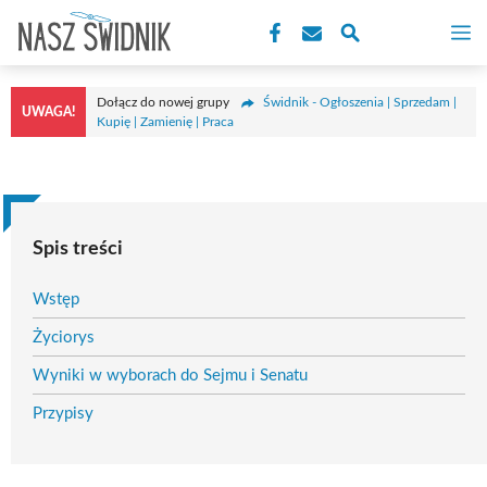
Przejdź
M
do
treści
Dołącz do nowej grupy
Świdnik - Ogłoszenia | Sprzedam |
UWAGA!
Kupię | Zamienię | Praca
Spis treści
Wstęp
Życiorys
Wyniki w wyborach do Sejmu i Senatu
Przypisy