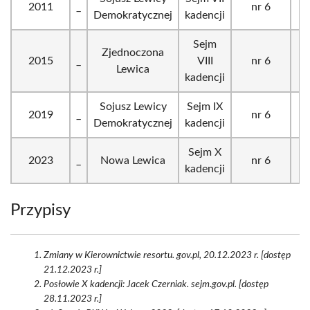
2011
_
nr 6
Demokratycznej
kadencji
(
Sejm
Zjednoczona
2015
_
VIII
nr 6
Lewica
(
kadencji
Sojusz Lewicy
Sejm IX
1
2019
_
nr 6
Demokratycznej
kadencji
(
Sejm X
1
2023
_
Nowa Lewica
nr 6
kadencji
(
Przypisy
Zmiany w Kierownictwie resortu. gov.pl, 20.12.2023 r. [dostęp
21.12.2023 r.]
Posłowie X kadencji: Jacek Czerniak. sejm.gov.pl. [dostęp
28.11.2023 r.]