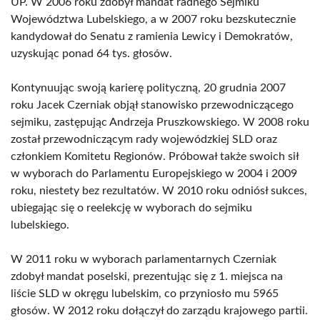
UP. W 2006 roku zdobył mandat radnego Sejmiku
Województwa Lubelskiego, a w 2007 roku bezskutecznie
kandydował do Senatu z ramienia Lewicy i Demokratów,
uzyskując ponad 64 tys. głosów.
Kontynuując swoją karierę polityczną, 20 grudnia 2007
roku Jacek Czerniak objął stanowisko przewodniczącego
sejmiku, zastępując Andrzeja Pruszkowskiego. W 2008 roku
został przewodniczącym rady wojewódzkiej SLD oraz
członkiem Komitetu Regionów. Próbował także swoich sił
w wyborach do Parlamentu Europejskiego w 2004 i 2009
roku, niestety bez rezultatów. W 2010 roku odniósł sukces,
ubiegając się o reelekcję w wyborach do sejmiku
lubelskiego.
W 2011 roku w wyborach parlamentarnych Czerniak
zdobył mandat poselski, prezentując się z 1. miejsca na
liście SLD w okręgu lubelskim, co przyniosło mu 5965
głosów. W 2012 roku dołączył do zarządu krajowego partii.