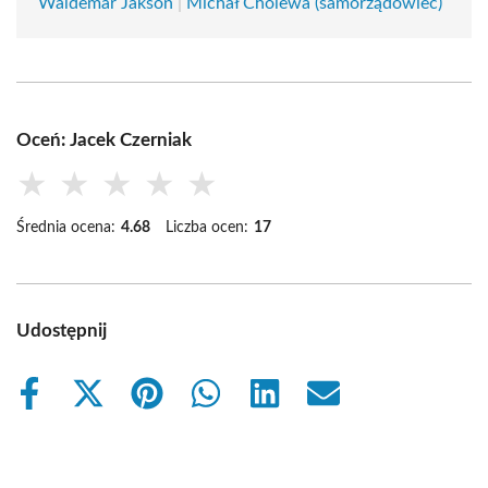
Waldemar Jakson
|
Michał Cholewa (samorządowiec)
Oceń: Jacek Czerniak
★
★
★
★
★
Średnia ocena:
4.68
Liczba ocen:
17
Udostępnij
Share
Share
Share
Share
Share
Share
on
on
on
on
on
on
Facebook
X
Pinterest
WhatsApp
LinkedIn
Email
(Twitter)