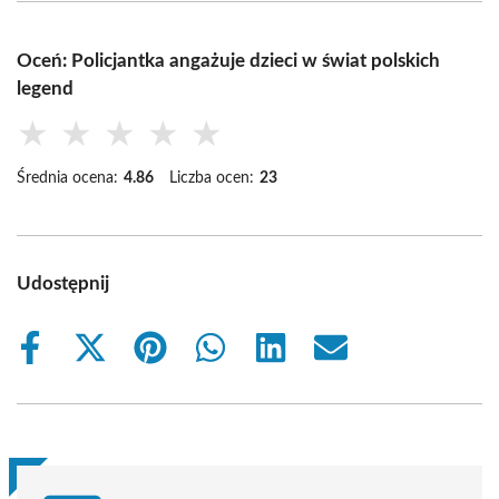
Oceń: Policjantka angażuje dzieci w świat polskich
legend
★
★
★
★
★
Średnia ocena:
4.86
Liczba ocen:
23
Udostępnij
Share
Share
Share
Share
Share
Share
on
on
on
on
on
on
Facebook
X
Pinterest
WhatsApp
LinkedIn
Email
(Twitter)