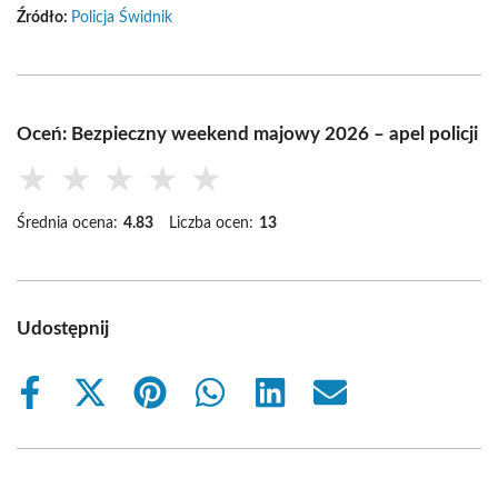
Źródło:
Policja Świdnik
Oceń: Bezpieczny weekend majowy 2026 – apel policji
★
★
★
★
★
Średnia ocena:
4.83
Liczba ocen:
13
Udostępnij
Share
Share
Share
Share
Share
Share
on
on
on
on
on
on
Facebook
X
Pinterest
WhatsApp
LinkedIn
Email
(Twitter)