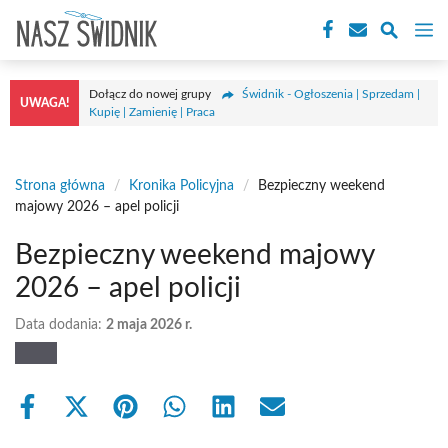
Przejdź
M
do
treści
Dołącz do nowej grupy
Świdnik - Ogłoszenia | Sprzedam |
UWAGA!
Kupię | Zamienię | Praca
Strona główna
/
Kronika Policyjna
/
Bezpieczny weekend
majowy 2026 – apel policji
Bezpieczny weekend majowy
2026 – apel policji
Data dodania:
2 maja 2026 r.
Share
Share
Share
Share
Share
Share
on
on
on
on
on
on
Facebook
X
Pinterest
WhatsApp
LinkedIn
Email