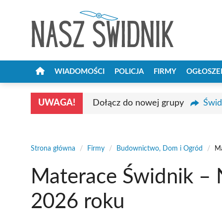
Przejdź
do
treści
WIADOMOŚCI
POLICJA
FIRMY
OGŁOSZE
UWAGA!
Dołącz do nowej grupy
Świd
Strona główna
/
Firmy
/
Budownictwo, Dom i Ogród
/
Ma
Materace Świdnik – 
2026 roku