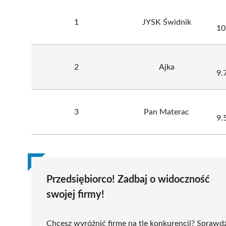
1
JYSK Świdnik
10
2
Ajka
9.
3
Pan Materac
9.
Przedsiębiorco! Zadbaj o widoczność
swojej firmy!
Chcesz wyróżnić firmę na tle konkurencji? Sprawd