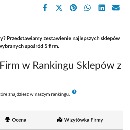
Share
Share
Share
Share
Share
Share
on
on
on
on
on
on
Facebook
X
Pinterest
WhatsApp
LinkedIn
Email
(Twitter)
y? Przedstawiamy zestawienie najlepszych sklepów
wybranych spośród 5 firm.
Firm w Rankingu Sklepów z
które znajdziesz w naszym rankingu.
Ocena
Wizytówka Firmy