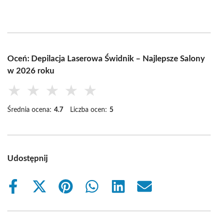
Oceń: Depilacja Laserowa Świdnik – Najlepsze Salony
w 2026 roku
★
★
★
★
★
Średnia ocena:
4.7
Liczba ocen:
5
Udostępnij
Share
Share
Share
Share
Share
Share
on
on
on
on
on
on
Facebook
X
Pinterest
WhatsApp
LinkedIn
Email
(Twitter)