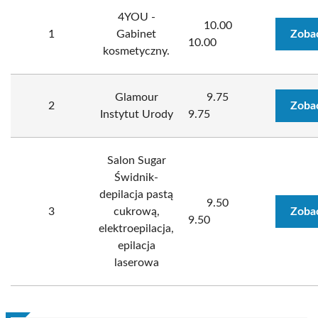
4YOU -
10.00
1
Gabinet
Zoba
10.00
kosmetyczny.
Glamour
9.75
2
Zoba
Instytut Urody
9.75
Salon Sugar
Świdnik-
depilacja pastą
9.50
3
cukrową,
Zoba
9.50
elektroepilacja,
epilacja
laserowa