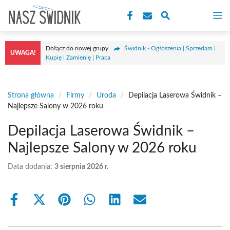
Przejdź
M
do
treści
Dołącz do nowej grupy
Świdnik - Ogłoszenia | Sprzedam |
UWAGA!
Kupię | Zamienię | Praca
Strona główna
/
Firmy
/
Uroda
/
Depilacja Laserowa Świdnik –
Najlepsze Salony w 2026 roku
Depilacja Laserowa Świdnik –
Najlepsze Salony w 2026 roku
Data dodania:
3 sierpnia 2026 r.
Share
Share
Share
Share
Share
Share
on
on
on
on
on
on
Facebook
X
Pinterest
WhatsApp
LinkedIn
Email
(Twitter)