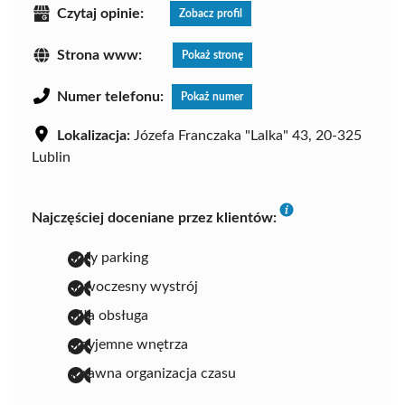
Czytaj opinie:
Zobacz profil
Strona www:
Pokaż stronę
Numer telefonu:
Pokaż numer
Lokalizacja:
Józefa Franczaka "Lalka" 43, 20-325
Lublin
Najczęściej doceniane przez klientów:
duży parking
nowoczesny wystrój
miła obsługa
przyjemne wnętrza
sprawna organizacja czasu