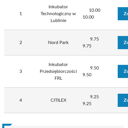
Inkubator
10.00
1
Technologiczny w
Z
10.00
Lublinie
9.75
2
Nord Park
Z
9.75
Inkubator
9.50
3
Przedsiębiorczości
Z
9.50
FRL
9.25
4
CITILEX
Z
9.25