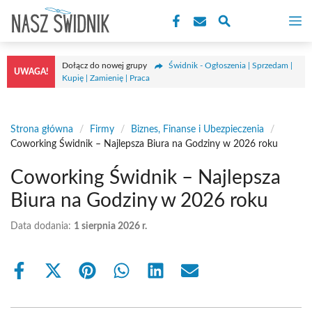
Przejdź
M
do
treści
Dołącz do nowej grupy
Świdnik - Ogłoszenia | Sprzedam |
UWAGA!
Kupię | Zamienię | Praca
Strona główna
/
Firmy
/
Biznes, Finanse i Ubezpieczenia
/
Coworking Świdnik – Najlepsza Biura na Godziny w 2026 roku
Coworking Świdnik – Najlepsza
Biura na Godziny w 2026 roku
Data dodania:
1 sierpnia 2026 r.
Share
Share
Share
Share
Share
Share
on
on
on
on
on
on
Facebook
X
Pinterest
WhatsApp
LinkedIn
Email
(Twitter)