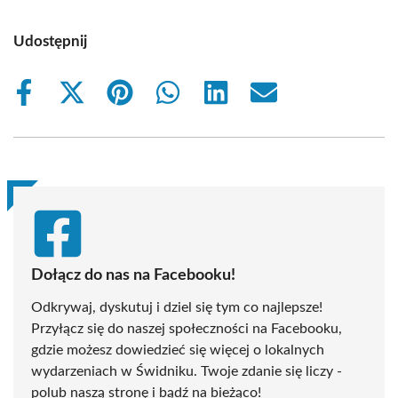
Udostępnij
Share
Share
Share
Share
Share
Share
on
on
on
on
on
on
Facebook
X
Pinterest
WhatsApp
LinkedIn
Email
(Twitter)
Dołącz do nas na Facebooku!
Odkrywaj, dyskutuj i dziel się tym co najlepsze!
Przyłącz się do naszej społeczności na Facebooku,
gdzie możesz dowiedzieć się więcej o lokalnych
wydarzeniach w Świdniku. Twoje zdanie się liczy -
polub naszą stronę i bądź na bieżąco!