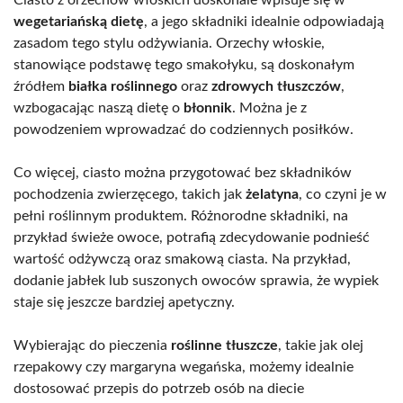
wegetariańską dietę
, a jego składniki idealnie odpowiadają
zasadom tego stylu odżywiania. Orzechy włoskie,
stanowiące podstawę tego smakołyku, są doskonałym
źródłem
białka roślinnego
oraz
zdrowych tłuszczów
,
wzbogacając naszą dietę o
błonnik
. Można je z
powodzeniem wprowadzać do codziennych posiłków.
Co więcej, ciasto można przygotować bez składników
pochodzenia zwierzęcego, takich jak
żelatyna
, co czyni je w
pełni roślinnym produktem. Różnorodne składniki, na
przykład świeże owoce, potrafią zdecydowanie podnieść
wartość odżywczą oraz smakową ciasta. Na przykład,
dodanie jabłek lub suszonych owoców sprawia, że wypiek
staje się jeszcze bardziej apetyczny.
Wybierając do pieczenia
roślinne tłuszcze
, takie jak olej
rzepakowy czy margaryna wegańska, możemy idealnie
dostosować przepis do potrzeb osób na diecie