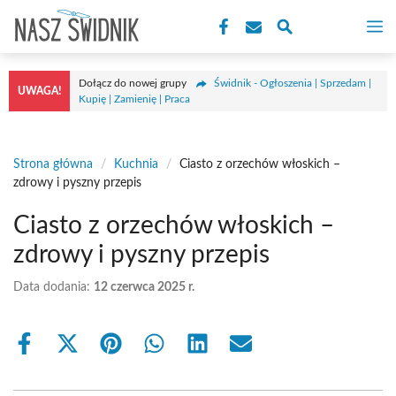
Przejdź
M
do
treści
Dołącz do nowej grupy
Świdnik - Ogłoszenia | Sprzedam |
UWAGA!
Kupię | Zamienię | Praca
Strona główna
/
Kuchnia
/
Ciasto z orzechów włoskich –
zdrowy i pyszny przepis
Ciasto z orzechów włoskich –
zdrowy i pyszny przepis
Data dodania:
12 czerwca 2025 r.
Share
Share
Share
Share
Share
Share
on
on
on
on
on
on
Facebook
X
Pinterest
WhatsApp
LinkedIn
Email
(Twitter)