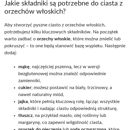
Jakie składniki są potrzebne do ciasta z
orzechów włoskich?
Aby stworzyć pyszne ciasto z orzechów włoskich,
potrzebujesz kilku kluczowych składników. Na początek
warto zadbać o
orzechy włoskie
, które można zmielić lub
pokruszyć – to one będą stanowić bazę wypieku. Następnie
dodaj:
mąkę
, najczęściej pszenną, lecz w wersji
bezglutenowej można znaleźć odpowiednie
zamienniki,
cukier
; możesz postawić na biały, trzcinowy, a
nawet naturalny miód,
jajka
, które pełnią kluczową rolę, łącząc wszystkie
składniki i nadając ciastu odpowiednią strukturę,
tłuszcz
, na przykład masło, olej roślinny lub
margarynę, co zapewni wilgotność ciasta,
proszek do pieczenia
lub
soda oczyszczona
, które