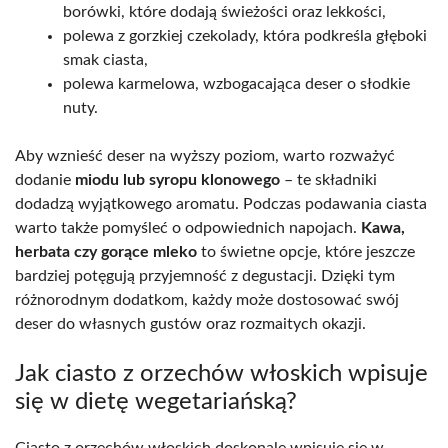
borówki, które dodają świeżości oraz lekkości,
polewa z gorzkiej czekolady, która podkreśla głęboki
smak ciasta,
polewa karmelowa, wzbogacająca deser o słodkie
nuty.
Aby wznieść deser na wyższy poziom, warto rozważyć
dodanie
miodu lub syropu klonowego
– te składniki
dodadzą wyjątkowego aromatu. Podczas podawania ciasta
warto także pomyśleć o odpowiednich napojach.
Kawa,
herbata czy gorące mleko
to świetne opcje, które jeszcze
bardziej potęgują przyjemność z degustacji. Dzięki tym
różnorodnym dodatkom, każdy może dostosować swój
deser do własnych gustów oraz rozmaitych okazji.
Jak ciasto z orzechów włoskich wpisuje
się w dietę wegetariańską?
Ciasto z orzechów włoskich doskonale wpisuje się w