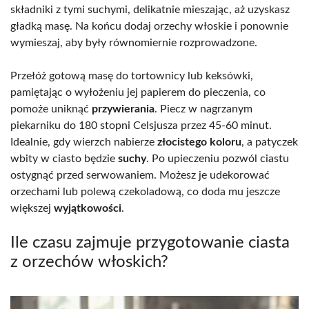
składniki z tymi suchymi, delikatnie mieszając, aż uzyskasz
gładką masę. Na końcu dodaj orzechy włoskie i ponownie
wymieszaj, aby były równomiernie rozprowadzone.
Przełóż gotową masę do tortownicy lub keksówki,
pamiętając o wyłożeniu jej papierem do pieczenia, co
pomoże uniknąć
przywierania
. Piecz w nagrzanym
piekarniku do 180 stopni Celsjusza przez 45-60 minut.
Idealnie, gdy wierzch nabierze
złocistego koloru
, a patyczek
wbity w ciasto będzie
suchy
. Po upieczeniu pozwól ciastu
ostygnąć przed serwowaniem. Możesz je udekorować
orzechami lub polewą czekoladową, co doda mu jeszcze
większej
wyjątkowości
.
Ile czasu zajmuje przygotowanie ciasta
z orzechów włoskich?