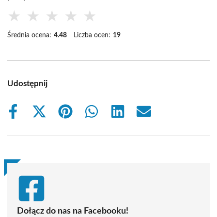
★
★
★
★
★
Średnia ocena:
4.48
Liczba ocen:
19
Udostępnij
Share
Share
Share
Share
Share
Share
on
on
on
on
on
on
Facebook
X
Pinterest
WhatsApp
LinkedIn
Email
(Twitter)
Dołącz do nas na Facebooku!