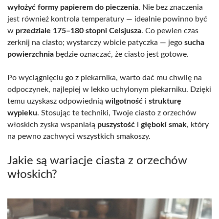
wyłożyć formy papierem do pieczenia
. Nie bez znaczenia
jest również kontrola temperatury — idealnie powinno być
w
przedziale 175–180 stopni Celsjusza
. Co pewien czas
zerknij na ciasto; wystarczy wbicie patyczka — jego
sucha
powierzchnia
będzie oznaczać, że ciasto jest gotowe.
Po wyciągnięciu go z piekarnika, warto dać mu chwilę na
odpoczynek, najlepiej w lekko uchylonym piekarniku. Dzięki
temu uzyskasz odpowiednią
wilgotność
i
strukturę
wypieku
. Stosując te techniki, Twoje ciasto z orzechów
włoskich zyska wspaniałą
puszystość
i
głęboki smak
, który
na pewno zachwyci wszystkich smakoszy.
Jakie są wariacje ciasta z orzechów
włoskich?